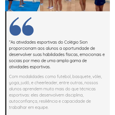
“As atividades esportivas do Colégio Sion
proporcionam aos alunos a oportunidade de
desenvolver suas habilidades físicas, emocionais e
sociais por meio de uma ampla gama de
atividades esportivas.
Com modalidades como futebol, basquete, vôlei,
yoga, judô, e cheerleader, entre outras, nossos
alunos aprendem muito mais do que técnicas
esportivas: eles desenvolvem disciplina,
autoconfiança, resiliência e capacidade de
trabalhar em equipe.