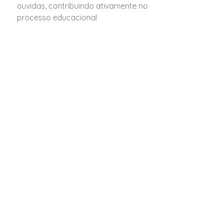
ouvidas, contribuindo ativamente no
processo educacional
Professores Qualificados
Tradição Cristã De Educação
Infraestrutura Moderna
Acompanhamento
Individualizado
Projeto Integral